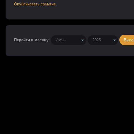
Опубликовать событие
.
Перейти к месяцу: