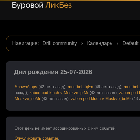
Навигация
:
Drill community
›
Календарь
›
Default
Дни рождения 25-07-2026
ShawnAlups
(42 лет назад),
mostbet_tqEn
(46 лет назад),
mostbet
назад),
zabori pod kluch v Moskve_prMr
(43 лет назад),
zabori pod
Moskve_neMr
(43 лет назад),
zabori pod kluch v Moskve_boMr
(43 
Этот день не имеет ассоцииpованных с ним событий.
Опубликовать событие
.