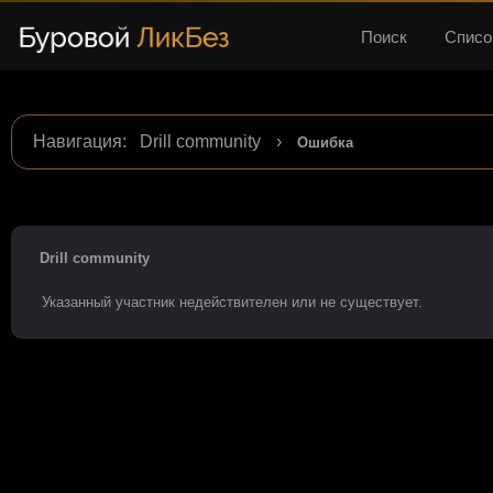
Поиск
Списо
Навигация
:
Drill community
›
Ошибка
Drill community
Указанный участник недействителен или не существует.