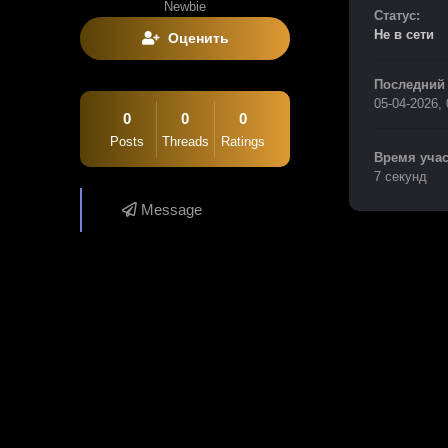
Newbie
Статус:
Не в сети
Оценить
Последний 
05-04-2026,
0
0
0
Posts
Threads
Ratings
Время учас
7 секунд
Message