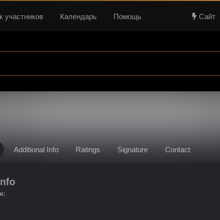
к участников
Календарь
Помощь
Сайт
Additional Info
Ratings
Signature
Contact
nfo
я: