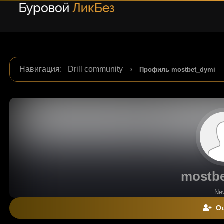
Навигация
:
Drill community
›
Профиль mostbet_dymi
mostb
Ne
Оц