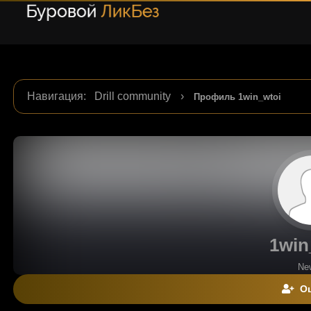
Навигация
:
Drill community
›
Профиль 1win_wtoi
1win
Ne
Оц