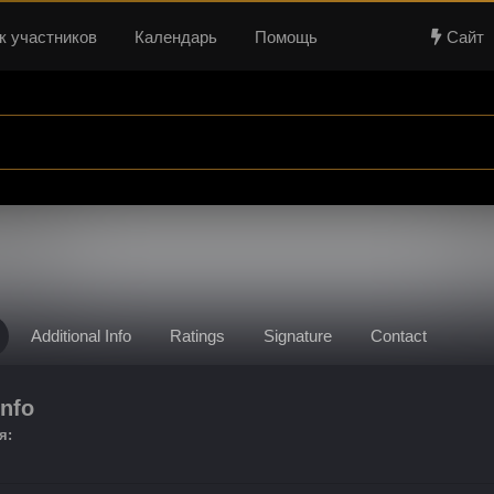
к участников
Календарь
Помощь
Сайт
Additional Info
Ratings
Signature
Contact
nfo
я: