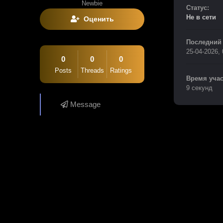
Newbie
Статус:
Не в сети
Оценить
Последний 
25-04-2026,
0
0
0
Posts
Threads
Ratings
Время учас
9 секунд
Message