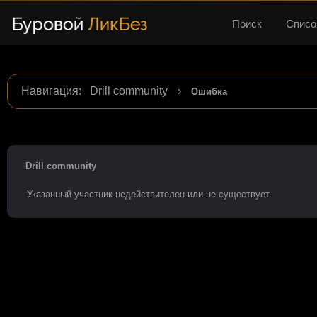
Поиск
Списо
Навигация
:
Drill community
›
Ошибка
Drill community
Указанный участник недействителен или не существует.