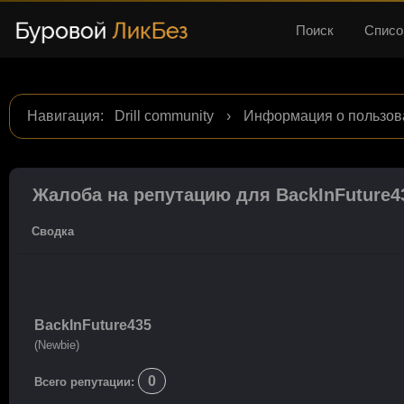
Поиск
Списо
Навигация
:
Drill community
›
Информация о пользова
Жалоба на репутацию для BackInFuture4
Сводка
BackInFuture435
(Newbie)
0
Всего репутации: