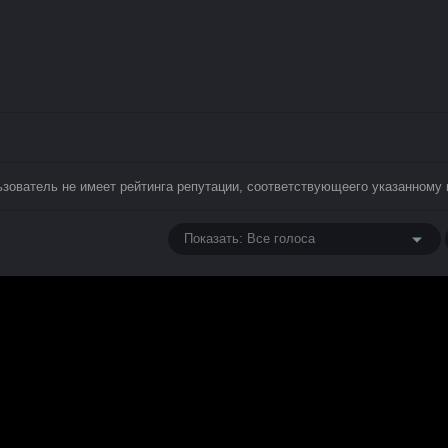
ьзователь не имеет рейтинга репутации, соответствующеего указанному 