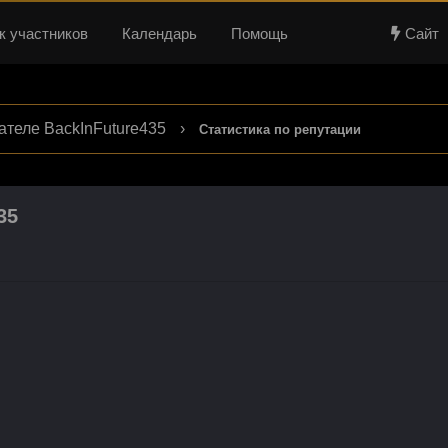
к участников
Календарь
Помощь
Сайт
теле BackInFuture435
›
Статистика по репутации
35