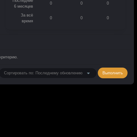
Последние
0
0
0
6 месяцев
За всё
0
0
0
время
критерию.