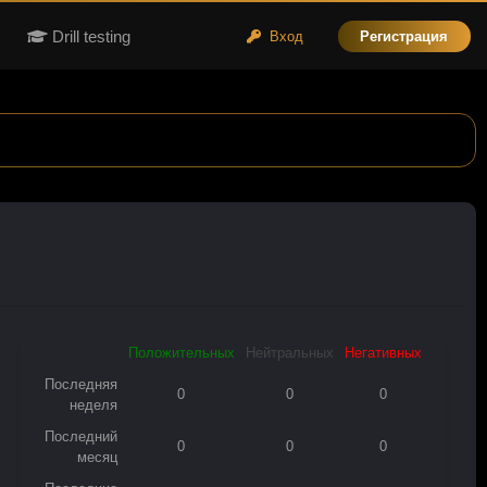
Drill testing
Вход
Регистрация
Положительных
Нейтральных
Негативных
Последняя
0
0
0
неделя
Последний
0
0
0
месяц