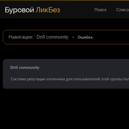
Поиск
Списо
Навигация
:
Drill community
›
Ошибка
Drill community
Система репутации отключена для пользователей этой группы по