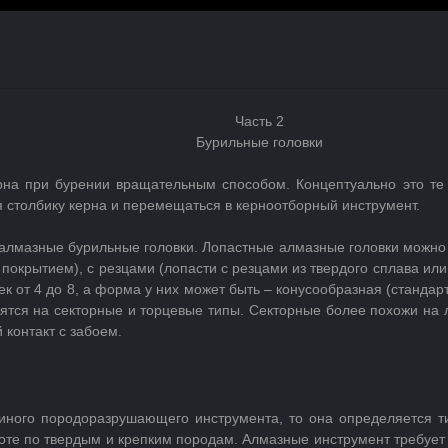
Часть 2
Бурильные головки
рна при бурении вращательным способом. Концептуально это те 
 столбику керна и перемещаться в керноотборный инструмент.
алмазные бурильные головки. Лопастные алмазные головки можно к
 покрытием), с резцами (лопасти с резцами из твердого сплава и
 от 4 до 8, а форма у них может быть – конусообразная (стандар
тся на секторные и торцевые типы. Секторные более похожи на л
 контакт с забоем.
 иного породоразрушающего инструмента, то она определяется т
боте по твердым и крепким породам. Алмазные инструмент требуе