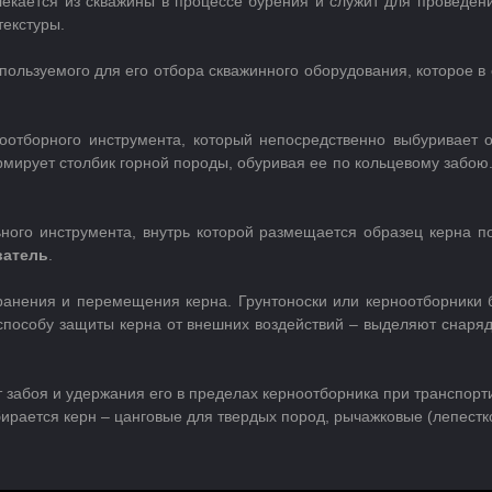
лекается из скважины в процессе бурения и служит для проведен
текстуры.
ользуемого для его отбора скважинного оборудования, которое 
ноотборного инструмента, который непосредственно выбуривает 
рует столбик горной породы, обуривая ее по кольцевому забою.
ьного инструмента, внутрь которой размещается образец керна п
ватель
.
ранения и перемещения керна. Грунтоноски или керноотборники
 способу защиты керна от внешних воздействий – выделяют снаря
 забоя и удержания его в пределах керноотборника при транспорт
бирается керн – цанговые для твердых пород, рычажковые (лепестк