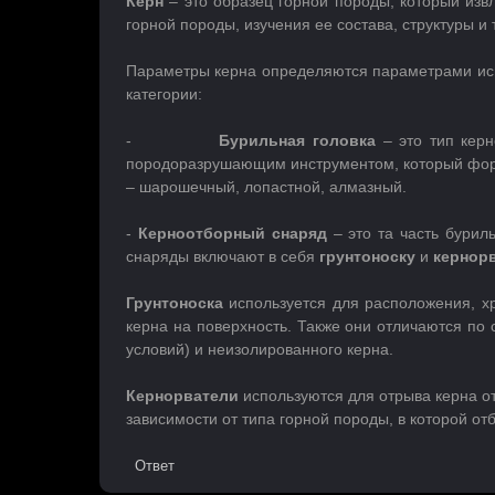
Керн
– это образец горной породы, который изв
горной породы, изучения ее состава, структуры и 
Параметры керна определяются параметрами исп
категории:
-
Бурильная головка
– это тип кер
породоразрушающим инструментом, который форми
– шарошечный, лопастной, алмазный.
-
Керноотборный снаряд
– это та часть бурил
снаряды включают в себя
грунтоноску
и
кернор
Грунтоноска
используется для расположения, х
керна на поверхность. Также они отличаются по
условий) и неизолированного керна.
Кернорватели
используются для отрыва керна от
зависимости от типа горной породы, в которой от
Ответ