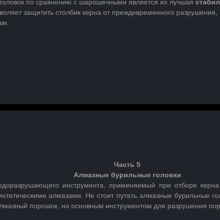
головок по сравнению с шарошечными является их лучшая
стабил
оляет защитить столбик керна от преждевременного разрушения, а
ам.
Часть 5
Алмазные бурильные головки
одоразрушающего инструмента, применяемый при отборе керна
нтетическими алмазами. Не стоит путать алмазные бурильные гол
алмазный порошок, но основным инструментом для разрушения поро