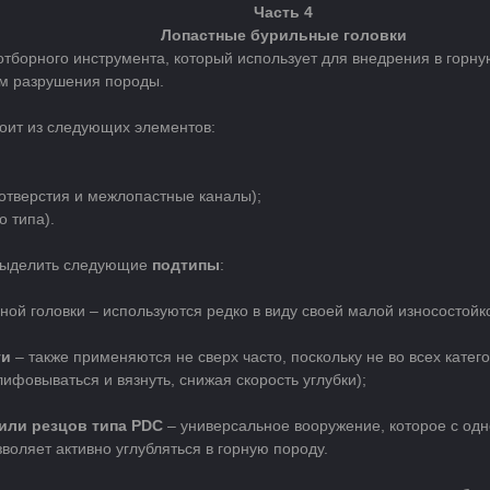
Часть 4
Лопастные бурильные головки
отборного инструмента, который использует для внедрения в горн
м разрушения породы.
тоит из следующих элементов:
отверстия и межлопастные каналы);
 типа).
 выделить следующие
подтипы
:
ной головки – используются редко в виду своей малой износостойк
ти
– также применяются не сверх часто, поскольку не во всех катег
ифовываться и вязнуть, снижая скорость углубки);
или резцов типа PDC
– универсальное вооружение, которое с одн
воляет активно углубляться в горную породу.