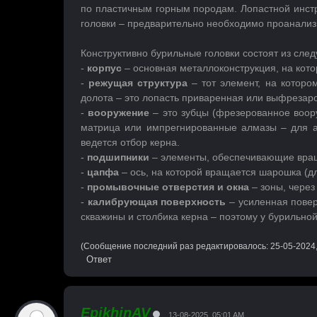
по пластичным горным породам. Лопастной инстр
головки – предварительно необходимо проанализи
Конструктивно бурильные головки состоят из сле
-
корпус
– основная металлоконструкция, на кото
-
режущая структура
– тот элемент, на котор
долота – это лопасть приваренная или выфрезаро
-
вооружение
– это зубцы (фрезерованное воору
матрица или импрегнированные алмазы – для а
ведется отбор керна.
-
подшипники
– элементы, обеспечивающие вра
-
цапфа
– ось, на которой вращается шарошка (д
-
промывочные отверстия и окна
– зоны, через
-
калибрующая поверхность
– усиленная повер
скважины и столбика керна – поэтому у бурильно
(Сообщение последний раз редактировалось: 25-05-2024
Ответ
EpikhinAV
13-08-2025, 05:01 AM