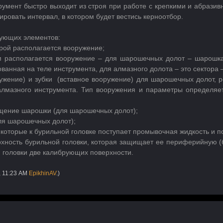
умент быстро выходит из строя при работе с крепкими и абрази
ровать интервал, в котором будет вестись керноотбор.
дующих элементов:
рой располагается вооружение;
ом располагается вооружение – для шарошечных долот – шарошк
ванная на теле инструмента, для алмазного долота – это сектора
жение) и зубки (вставное вооружение) для шарошечных долот, ре
лмазного инструмента. Тип вооружения и параметры определяет
щение шарошки (для шарошечных долот);
ля шарошечных долот);
 которые к бурильной головке поступает промывочная жидкость и п
хность бурильной головки, которая защищает ее периферийную (бо
й головки две калибрующих поверхности.
, 11:23 AM
EpikhinAV
.)