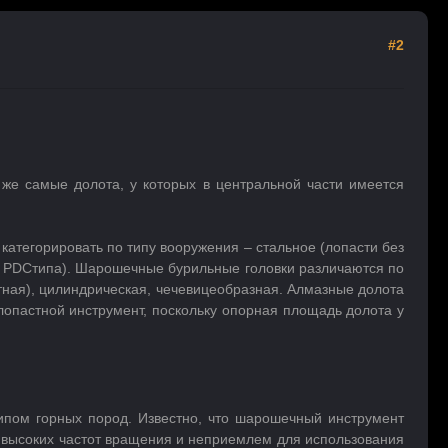
#2
же самые долота, у которых в центральной части имеется
атегорировать по типу вооружения – стальное (лопасти без
ли PDCтипа). Шарошечные бурильные головки различаются по
тная), цилиндрическая, чечевицеобразная. Алмазные долота
опастной инструмент, поскольку опорная площадь долота у
ипом горных пород. Известно, что шарошечный инструмент
т высоких частот вращения и неприемлем для использования