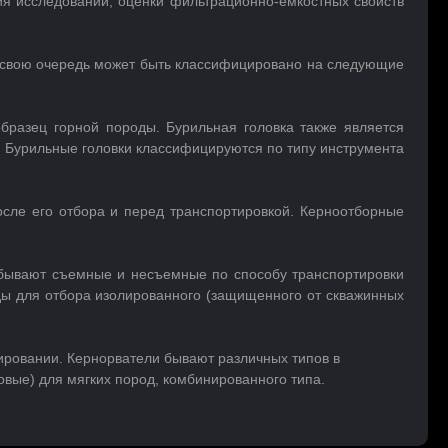
ия исследований, оценки фильтрационно-емкостных свойств
в свою очередь может быть классифицировано на следующие
образец горной породы. Бурильная головка также является
 Бурильные головки классифицируются по типу инструмента
осле его отбора и перед транспортировкой. Керноотборные
 бывают съемные и несъемные по способу транспортировки
ды для отбора изолированного (защищенного от скважинных
ировании. Кернорватели бывают различных типов в
овые) для мягких пород, комбинированного типа.