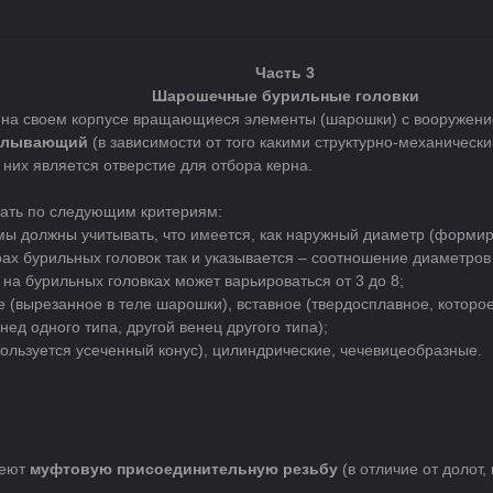
Часть 3
Шарошечные бурильные головки
ют на своем корпусе вращающиеся элементы (шарошки) с вооруже
алывающий
(в зависимости от того какими структурно-механичес
них является отверстие для отбора керна.
чать по следующим критериям:
ы должны учитывать, что имеется, как наружный диаметр (формиру
ах бурильных головок так и указывается – соотношение диаметров 
на бурильных головках может варьироваться от 3 до 8;
 (вырезанное в теле шарошки), вставное (твердосплавное, которо
ед одного типа, другой венец другого типа);
ользуется усеченный конус), цилиндрические, чечевицеобразные.
меют
муфтовую присоединительную резьбу
(в отличие от долот