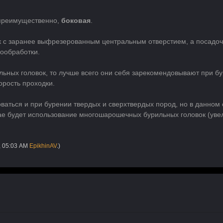
 преимущественно,
боковая
.
к с заранее выфрезерованным центральным отверстием, а посадо
ообработки.
льных головок, то лучше всего они себя зарекомендовывают при бу
орость проходки.
оваться и при бурении твердых и сверхтвердых пород, но в данном 
е будет использование многошарошечных бурильных головок (уве
, 05:03 AM
EpikhinAV
.)