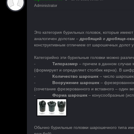
Administrator
Это категория бурильных головок, которые име
аналогичен долотам –
дробящий
и
дробяще-ск
конструктивным отличием от шарошечных долот у 
Категорийно эти бурильные головки можно разли
-
Типоразмер
– причем в данном случае м
(формирует и определяет столбик керна). В шифр
-
Количество шарошек
– число шарошек 
-
Вооружение шарошек
– фрезерованное
(сочетание фрезерованного и вставного – один вен
-
Форма шарошек
– конусообразные (исп
Обычно бурильные головки шарошечного типа и
резьбой).