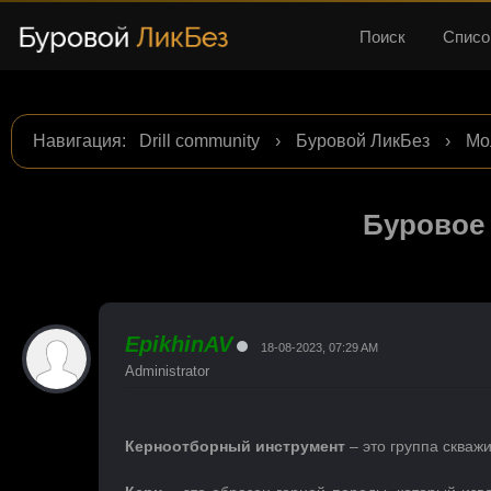
Поиск
Списо
Навигация
:
Drill community
›
Буровой ЛикБез
›
Мо
Буровое
EpikhinAV
18-08-2023, 07:29 AM
Administrator
Керноотборный инструмент
– это группа скваж