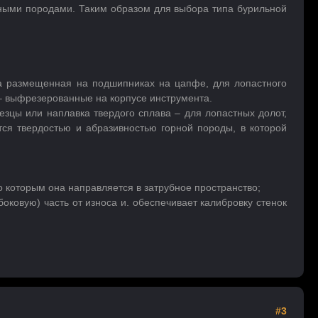
вными породами. Таким образом для выбора типа бурильной
а размещенная на подшипниках на цапфе, для лопастного
 – выфрезерованные на корпусе инструмента.
зцы или наплавка твердого сплава – для лопастных долот,
ся твердостью и абразивностью горной породы, в которой
о которым она направляется в затрубное пространство;
ковую) часть от износа и. обеспечивает калибровку стенок
#3