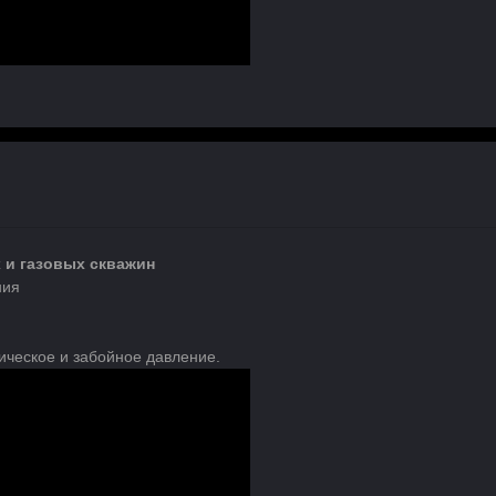
 и газовых скважин
ния
тическое и забойное давление.