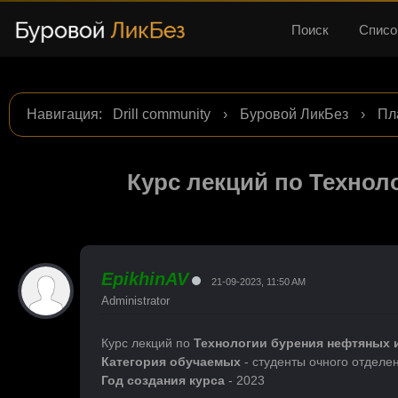
Поиск
Списо
Навигация
:
Drill community
›
Буровой ЛикБез
›
Пл
Курс лекций по Технол
EpikhinAV
21-09-2023, 11:50 AM
Administrator
Курс лекций по
Технологии бурения нефтяных 
Категория обучаемых
- студенты очного отделе
Год создания курса
- 2023