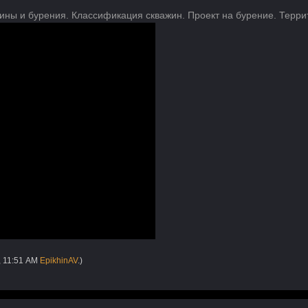
ины и бурения. Классификация скважин. Проект на бурение. Терри
, 11:51 AM
EpikhinAV
.)