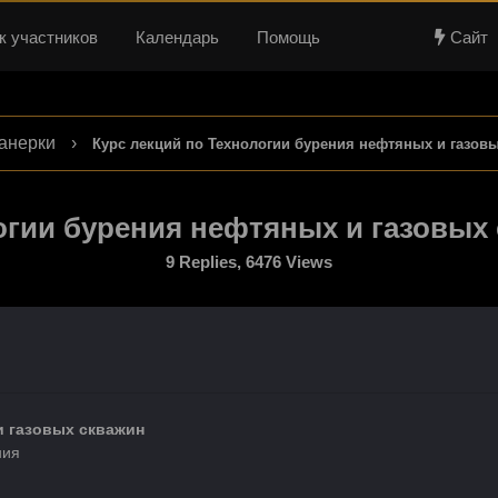
к участников
Календарь
Помощь
Сайт
анерки
›
Курс лекций по Технологии бурения нефтяных и газовых
огии бурения нефтяных и газовых с
9 Replies, 6476 Views
и газовых скважин
ния