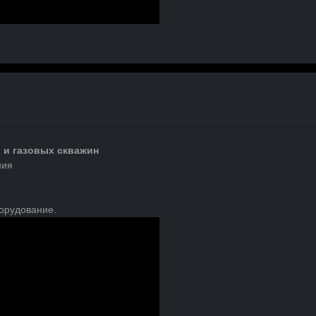
 и газовых скважин
ния
орудование.