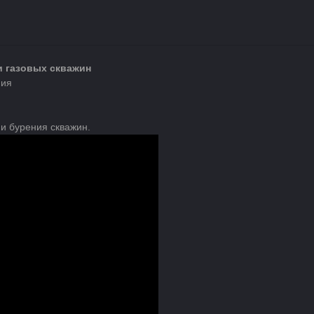
и газовых скважин
ния
и бурения скважин.