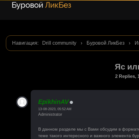
Навигация
:
Drill community
›
Буровой ЛикБез
›
И
Яс ил
2 Replies,
EpikhinAV
13-08-2023, 05:52 AM
Administrator
В данном разделе мы с Вами обсудим в формате
теме такого интересного и важного элемента бур