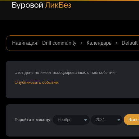
Навигация
:
Drill community
›
Календарь
›
Default
Этот день не имеет ассоцииpованных с ним событий.
Опубликовать событие
.
Перейти к месяцу: