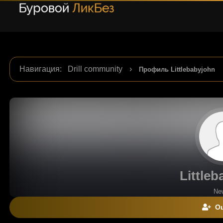
Навигация
:
Drill community
›
Профиль Littlebabyjohn
Little
Ne
Оц