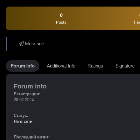
0
Posts
Thr
Message
Forum Info
Additional Info
Ratings
Signature
Forum Info
Регистрация:
28-07-2024
Статус:
Не в сети
Последний визит: