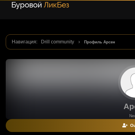
Навигация
:
Drill community
›
Профиль Арсен
Ар
Ne
Оц