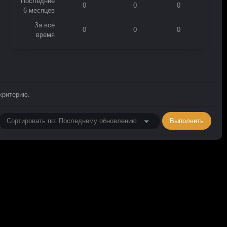
Последние
0
0
0
6 месяцев
За всё
0
0
0
время
критерию.