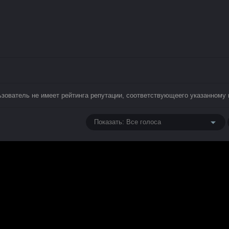
ьзователь не имеет рейтинга репутации, соответствующеего указанному 