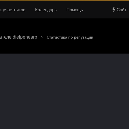
к участников
Календарь
Помощь
Сайт
теле dielpenearp
›
Статистика по репутации