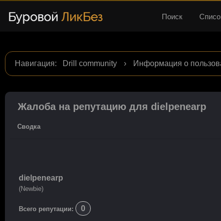
Поиск
Списо
Навигация
:
Drill community
›
Информация о пользова
Жалоба на репутацию для dielpenearp
Сводка
dielpenearp
(Newbie)
0
Всего репутации: