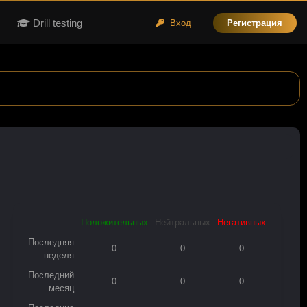
Drill testing
Вход
Регистрация
Положительных
Нейтральных
Негативных
Последняя
0
0
0
неделя
Последний
0
0
0
месяц