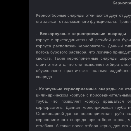
Кернопр
Керноотборные снаряды отличаются друг от дру
его зависит от заложенного функционала. Прин
-
Бескорпусные керноприемные снаряды
– 
корпус с присоединительной резьбой для бури
корпуса расположен кернорватель. Данный тип
потока бурового раствора, что логично приводи
свойств. Такие керноприемные снаряды широк
стоит отметить, что они позволяют отбирать к
обусловлено практически полным задейство
снаряда.
-
Корпусные керноприемные снаряды со ст
цилиндрическом корпусе с присоединительным
труба, что позволяет корпусу вращаться 
кернорватель. Данная керноприемная труба н
Стационарной данная керноприемная труба наз
керноприемного снаряда при отборе керна, ч
столбика. А также после отбора керна, для его