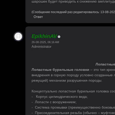
шарошек будет приводить к снижению амплитуд
(Сообщение последний раз редактировалось: 13-08-202
Ответ
EpikhinAV
26-08-2025, 06:16 AM
Administrator
Лопастные
Лопастные бурильные головки
– это тип крен
внедрения в горную породу условно созданные
режущий) механизм разрушения породы.
Концептуально лопастная бурильная головка со
- Корпус цилиндрического вида;
- Лопасти с вооружением;
- Система промывки (преимущественно боковые
- Присоединительная резьба (обычно – муфтово