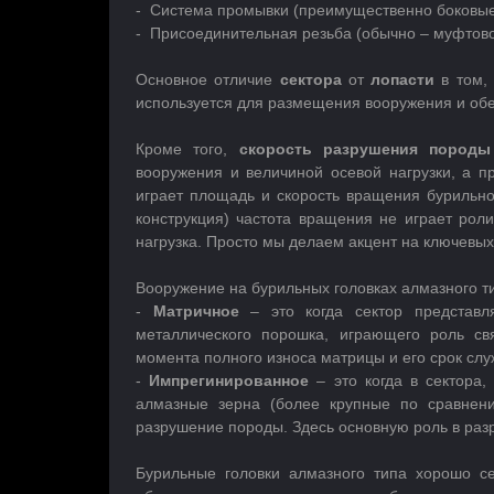
- Система промывки (преимущественно боковые
- Присоединительная резьба (обычно – муфтово
Основное отличие
сектора
от
лопасти
в том,
используется для размещения вооружения и обе
Кроме того,
скорость разрушения породы
вооружения и величиной осевой нагрузки, а 
играет площадь и скорость вращения бурильной
конструкция) частота вращения не играет роли
нагрузка. Просто мы делаем акцент на ключевых
Вооружение на бурильных головках алмазного т
-
Матричное
– это когда сектор представл
металлического порошка, играющего роль св
момента полного износа матрицы и его срок сл
-
Импрегинированное
– это когда в сектора,
алмазные зерна (более крупные по сравнени
разрушение породы. Здесь основную роль в раз
Бурильные головки алмазного типа хорошо с