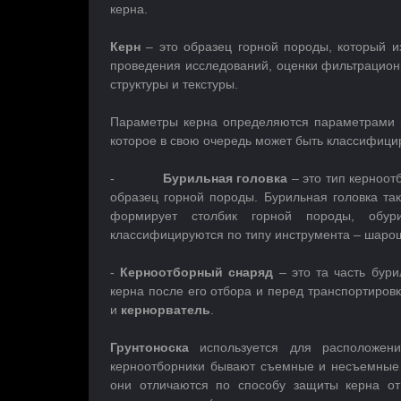
керна.
Керн
– это образец горной породы, который и
проведения исследований, оценки фильтрационн
структуры и текстуры.
Параметры керна определяются параметрами и
которое в свою очередь может быть классифици
-
Бурильная головка
– это тип керноо
образец горной породы. Бурильная головка т
формирует столбик горной породы, обур
классифицируются по типу инструмента – шаро
-
Керноотборный снаряд
– это та часть бури
керна после его отбора и перед транспортиро
и
кернорватель
.
Грунтоноска
используется для расположени
керноотборники бывают съемные и несъемные п
они отличаются по способу защиты керна о