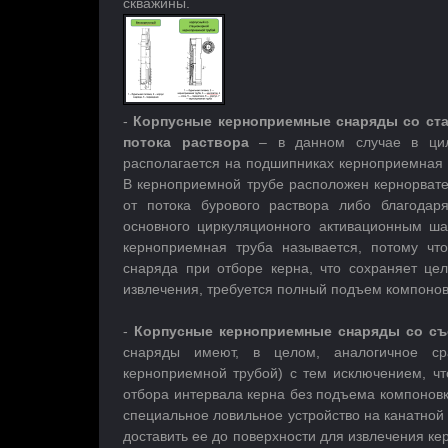
скважины.
-
Корпусные керноприемные снаряды со ста
потока раствора
– в данном случае в цил
располагается на подшипниках керноприемная т
В керноприемной трубе расположен кернорвате
от потока бурового раствора либо благодар
основного циркуляционного активационным ш
керноприемная труба называется, потому чт
снаряда при отборе керна, что сохраняет цел
извлечения, требуется полный подъем компонов
-
Корпусные керноприемные снаряды со съ
снаряды имеют, в целом, аналогичное ср
керноприемной трубой) с тем исключением, ч
отбора интервала керна без подъема компоновки
специальное ловильное устройство на канатной 
доставить ее до поверхности для извлечения кер