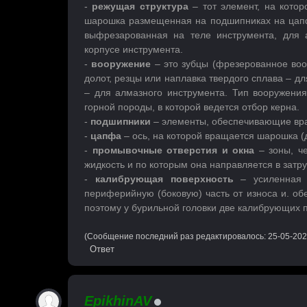
-
режущая структура
– тот элемент, на кото
шарошка размещенная на подшипниках на цапфе
выфрезарованная на теле инструмента, для 
корпусе инструмента.
-
вооружение
– это зубцы (фрезерованное воо
долот, резцы или наплавка твердого сплава – 
– для алмазного инструмента. Тип вооружени
горной породы, в которой ведется отбор керна.
-
подшипники
– элементы, обеспечивающие вр
-
цапфа
– ось, на которой вращается шарошка (
-
промывочные отверстия и окна
– зоны, че
жидкость и по которым она направляется в затр
-
калибрующая поверхность
– усиленная п
периферийную (боковую) часть от износа и. об
поэтому у бурильной головки две калибрующих 
(Сообщение последний раз редактировалось: 25-05-202
Ответ
EpikhinAV