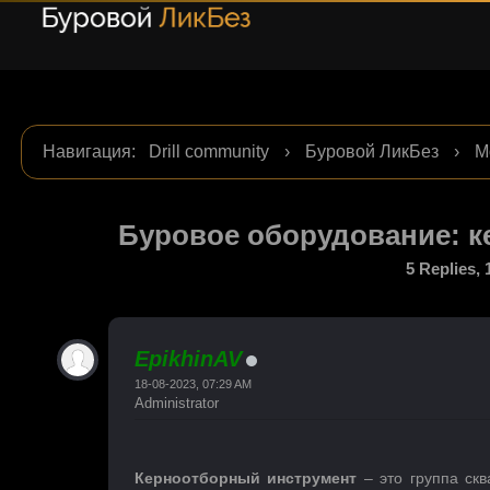
Навигация
:
Drill community
›
Буровой ЛикБез
›
М
инструмент
Буровое оборудование: 
5 Replies,
EpikhinAV
18-08-2023, 07:29 AM
Administrator
Керноотборный инструмент
– это группа скв