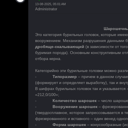
13-08-2025, 05:01 AM
Administrator
Шарошечны
Это категория бурильных головок, которые име
вооружением. Механизм разрушения данными б
дробяще-скалывающий
(в зависимости от тог
буримая порода). Основным конструктивным отл
отбора керна.
Категорийно эти бурильные головки можно разл
-
Типоразмер
– причем в данном случае
(формирует и определяет выработку), так и вну
В шифрах бурильных головок так и указывается 
«212,0/100»;
-
Количество шарошек
– число шарошек
-
Вооружение шарошек
– фрезерованно
(твердосплавное, которое запрессовывается в 
фрезерованного и вставного – один венед одного
-
Форма шарошек
– конусообразные (ис