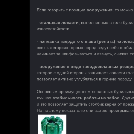
Если говорить с позиции
вооружения
, то можн
-
стальные лопасти
, выполненные в теле бурил
износостойкости;
-
наплавка твердого сплава (релита) на лопа
всех категориях горных пород ведут себя стаби
начинает зашлифовываться и вязнуть, снижая ско
-
вооружение в виде твердосплавных резцов
которое с одной стороны защищает лопасти голо
позволяет активно углубляться в горную породу.
Основным преимуществом лопастных бурильных
лучшая
стабильность работы на забое
. Друг
и это позволяет защитить столбик керна от пре
Но по этому показателю они все же проигрываю