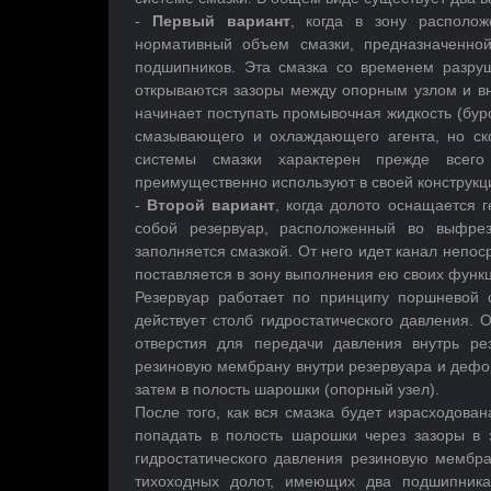
-
Первый вариант
, когда в зону располо
нормативный объем смазки, предназначенно
подшипников. Эта смазка со временем разру
открываются зазоры между опорным узлом и вн
начинает поступать промывочная жидкость (бур
смазывающего и охлаждающего агента, но скор
системы смазки характерен прежде всего
преимущественно используют в своей конструкц
-
Второй вариант
, когда долото оснащается 
собой резервуар, расположенный во выфрез
заполняется смазкой. От него идет канал непо
поставляется в зону выполнения ею своих функ
Резервуар работает по принципу поршневой 
действует столб гидростатического давления. 
отверстия для передачи давления внутрь ре
резиновую мембрану внутри резервуара и дефо
затем в полость шарошки (опорный узел).
После того, как вся смазка будет израсходова
попадать в полость шарошки через зазоры в
гидростатического давления резиновую мембра
тихоходных долот, имеющих два подшипника