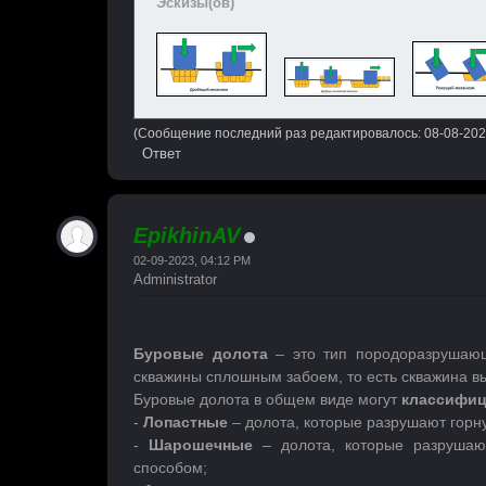
Эскизы(ов)
(Сообщение последний раз редактировалось: 08-08-202
Ответ
EpikhinAV
02-09-2023, 04:12 PM
Administrator
Буровые долота
– это тип породоразрушающ
скважины сплошным забоем, то есть скважина вы
Буровые долота в общем виде могут
классифиц
-
Лопастные
– долота, которые разрушают гор
-
Шарошечные
– долота, которые разруша
способом;