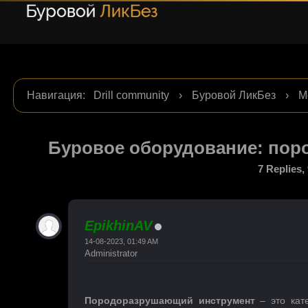
Навигация
:
Drill community
›
Буровой ЛикБез
›
М
инструмент
Буровое оборудование: по
7 Replies,
EpikhinAV
14-08-2023, 01:49 AM
Administrator
Породоразрушающий инструмент
– это кат