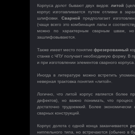
Корпуса долот бывают двух видов:
литой
(цел
корпус изготавливается путем отливки в за
шлифовки.
Сварной
предполагает изготовлен
(чаще всего это комбинация лапы и соответству
можно по характерным сварным швам, но
зашлифовываются.
Также имеет место понятие
фрезерованный
ко
станке с ЧПУ получает необходимую форму. В п
и при изготовлении элементов сварного корпуса.
Иногда в литературе можно встретить упоми
неверная трактовка понятия «литой».
Логично, что литой корпус является более п
дефектов), но важно понимать, что процесс
достаточно трудоемкий. Более экономически
сварных конструкций.
Корпус долота с одной конца заканчивается
р
ниппельного типа, но встречаются (обычно в 