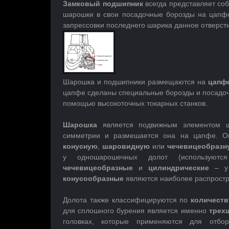
Замковый
подшипник
всегда представляет со
шарошки в свои посадочные борозды на цапфе
запрессовки последнего шарика данное отверст
Шарошка и подшипники размещаются на
цапф
цапфе сделаны специальные борозды и посадоч
помощью высокоточных токарных станков.
Шарошка
является подвижным элементом ша
симметрии и размешается она на цапфе. 
конусную
,
шаровидную
или
чечевицеобразн
у одношарошечных долот (используютс
чечевицеобразные
и
цилиндрические
– у 
конусообразные
являются наиболее распростр
Долота также классифицируются по
количест
для сплошного бурения является именно
трех
головках, которые применяются для отбор