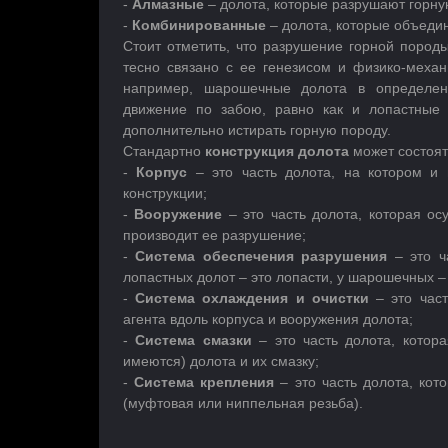
-
Алмазные
– долота, которые разрушают горн
-
Комбинированные
– долота, которые объедин
Стоит отметить, что разрушение горной пород
тесно связано с ее генезисом и физико-механ
например, шарошечные долота в определен
движение по забою, равно как и лопастные
дополнительно истирать горную породу.
Стандартно
конструкция долота
может состоят
-
Корпус
– это часть долота, на котором и 
конструкции;
-
Вооружение
– это часть долота, которая ос
производит ее разрушение;
-
Система обеспечения разрушения
– это ча
лопастных долот – это лопасти, у шарошечных 
-
Система охлаждения и очистки
– это част
агента вдоль корпуса и вооружения долота;
-
Система смазки
– это часть долота, котор
имеются) долота и их смазку;
-
Система крепления
– это часть долота, кот
(муфтовая или ниппельная резьба).