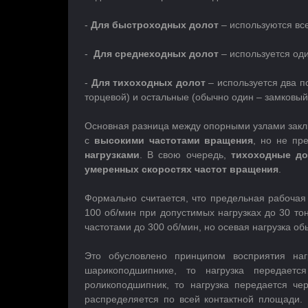
-
Для быстроходных долот
– используются вс
-
Для среднеходных долот
– используется оди
-
Для тихоходных долот
– используется два п
торцевой) и остальные (обычно один – замковый
Основная разница между опорными узлами закл
с
высокими частотами вращения
, но не пр
нагрузками
. В свою очередь,
тихоходные д
умеренных скоростях частот вращения
.
Формально считается, что предельная рабочая
100 об/мин при допустимых нагрузках до 30 то
частотами до 300 об/мин, но осевая нагрузка о
Это обусловлено принципом восприятия на
шарикоподшипнике, то нагрузка передаетс
роликоподшипник, то нагрузка передается че
распределяется по всей контактной площади.