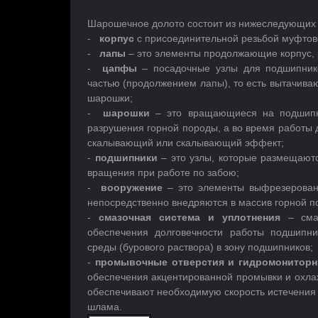
Шарошечное долото состоит из нижеследующих 
-
корпус
с присоединительной резьбой муфтово
-
лапы
– это элементы продолжающие корпус,
-
цапфы
– посадочные узлы для подшипник
частью (продолжением лапы), то есть вытачива
шарошки;
-
шарошки
– это вращающиеся на подшипни
разрушения горной породы, а во время работы 
скалывающий или скалывающий эффект;
-
подшипники
– это узлы, которые размещают
вращения при работе по забою;
-
вооружение
– это элементы выфрезерованн
непосредственно внедряются в массив горной п
-
смазочная система и уплотнения
– сма
обеспечения долговечности работы подшипни
среды (бурового раствора) в зону подшипников;
-
промывочные отверстия и гидромониторн
обеспечения акцентированной промывки и охла
обеспечивают необходимую скорость истечения 
шлама.