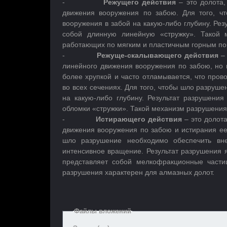
-
Режущего действия
– это долота,
движения вооружения по забою. Для того, ч
вооружения в забой на какую-либо глубину. Ре
собой длинную линейную «стружку». Такой 
работающих по мягким и пластичным горным по
-
Режуще-скалывающего действия
–
линейного движения вооружения по забою, но 
более хрупкой и часто отламывается, что про
во всех сечениях. Для того, чтобы шло разруш
на какую-либо глубину. Результат разрушения
обломки «стружки». Такой механизм разрушения
-
Истирающего действия
– это долот
движения вооружения по забою и истирания ее
шло разрушение необходимо обеспечить вн
интенсивное вращение. Результат разрушения 
представляет собой мелкофракционные част
разрушения характерен для алмазных долот.
Файлы вложений